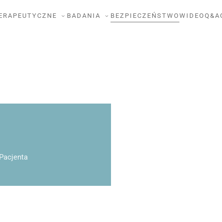
ERAPEUTYCZNE
BADANIA
BEZPIECZEŃSTWO
WIDEO
Q&A
Pacjenta