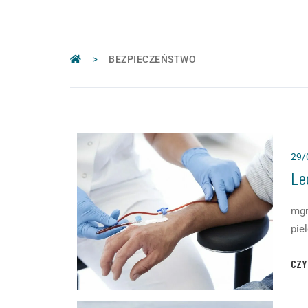
>
BEZPIECZEŃSTWO
29/
Le
mgr
pie
żel
CZY
spo
prz
żel