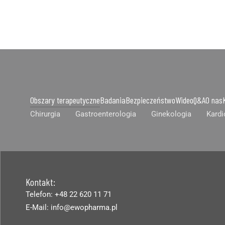
Obszary terapeutyczne
Badania
Bezpieczeństwo
Wideo
Q&A
O nas
Chirurgia
Gastroenterologia
Ginekologia
Kardi
Kontakt:
Telefon: +48 22 620 11 71
E-Mail: info@ewopharma.pl