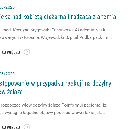
stnie lub u których występuje ciężka niedokrwistość,
08/2025
konałą alternatywę stanowią dożylne postacie […]
ieka nad kobietą ciężarną i rodzącą z anemią
n. med. Krystyna KrygowskaPaństwowa Akademia Nauk
sowanych w Krośnie, Wojewódzki Szpital Podkarpackiim.
a Pawła II w Krośnie Anemia jest częstym problemem
TAJ WIĘCEJ
owotnym występującym u kobiet w ciąży i rodzących.
atowa Organizacja Zdrowia ujawnia, że aż 30 % populacji
atowej może spełniać kryteria niedokrwistości. W krajach
08/2025
wijających się problem ten może dotyczyć nawet co drugiej
stępowanie w przypadku reakcji na dożylny
ew żelaza
 rozpocząć wlew dożylny żelaza Poinformuj pacjenta, że
ą wystąpić łagodne objawy podczas wlewu takie jak:
zerwienienie, ból w klatce piersiowej i ucisk w klatce
TAJ WIĘCEJ
rsiowej, czasami z dusznością. Jeśli się pojawią, powinny