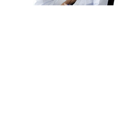
ust
wst
na 