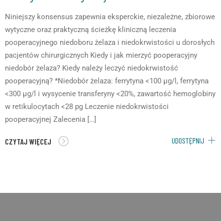
Niniejszy konsensus zapewnia eksperckie, niezależne, zbiorowe
wytyczne oraz praktyczną ścieżkę kliniczną leczenia
pooperacyjnego niedoboru żelaza i niedokrwistości u dorosłych
pacjentów chirurgicznych Kiedy i jak mierzyć pooperacyjny
niedobór żelaza? Kiedy należy leczyć niedokrwistość
pooperacyjną? *Niedobór żelaza: ferrytyna <100 µg/l, ferrytyna
<300 µg/l i wysycenie transferyny <20%, zawartość hemoglobiny
w retikulocytach <28 pg Leczenie niedokrwistości
pooperacyjnej Zalecenia […]
UDOSTĘPNIJ
CZYTAJ WIĘCEJ